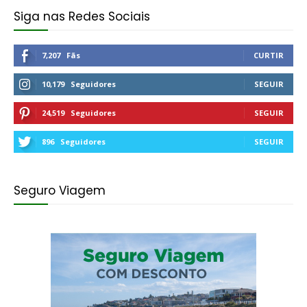
Siga nas Redes Sociais
7,207
Fãs
CURTIR
10,179
Seguidores
SEGUIR
24,519
Seguidores
SEGUIR
896
Seguidores
SEGUIR
Seguro Viagem